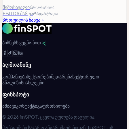
შემოსავალი
რეგისტრაცია
EBITDA მარჟა
რეგისტრაცია
პროფილის ნახვა
ბიზნესს ვეცნობით
აქ.
აღმოაჩინე
კომპანიები
სექტორები
შედარება
სექტორული
ანალიზი
სიახლეები
ფინსპოტი
ამბავი
კონტაქტი
გაფრთხილება
© 2026 finSPOT. ყველა უფლება დაცულია.
მონაცემები საჯარო ანგარიშგებებიდან; finSPOT-ის