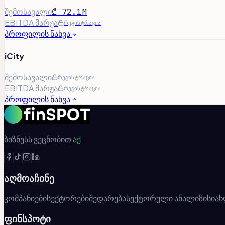
შემოსავალი
₾ 72.1M
EBITDA მარჟა
რეგისტრაცია
პროფილის ნახვა
iCity
შემოსავალი
რეგისტრაცია
EBITDA მარჟა
რეგისტრაცია
პროფილის ნახვა
ბიზნესს ვეცნობით
აქ.
აღმოაჩინე
კომპანიები
სექტორები
შედარება
სექტორული ანალიზი
სიახ
ფინსპოტი