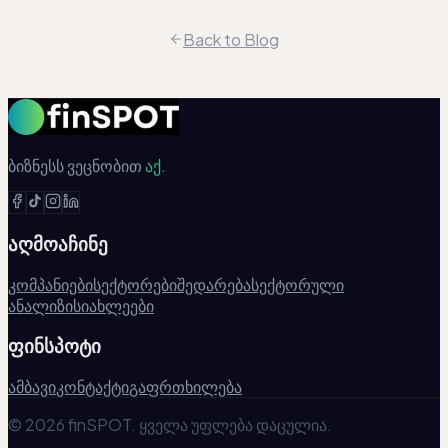
Back to Blog
ბიზნესს ვეცნობით
აქ.
აღმოაჩინე
კომპანიები
სექტორები
შედარება
სექტორული
ანალიზი
სიახლეები
ფინსპოტი
ამბავი
კონტაქტი
გაფრთხილება
© 2026 finSPOT. ყველა უფლება დაცულია.