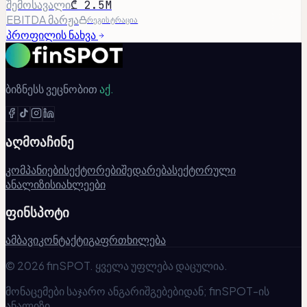
შემოსავალი
₾ 2.5M
EBITDA მარჟა
რეგისტრაცია
პროფილის ნახვა
ბიზნესს ვეცნობით
აქ.
აღმოაჩინე
კომპანიები
სექტორები
შედარება
სექტორული
ანალიზი
სიახლეები
ფინსპოტი
ამბავი
კონტაქტი
გაფრთხილება
© 2026 finSPOT. ყველა უფლება დაცულია.
მონაცემები საჯარო ანგარიშგებებიდან; finSPOT-ის
ანალიზი.