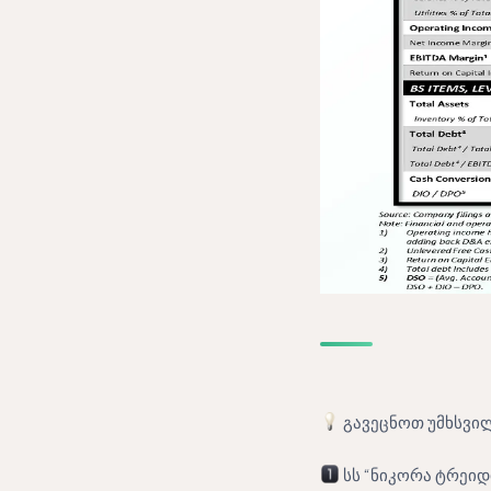
გავეცნოთ უმხსვილ
სს “ნიკორა ტრეიდი