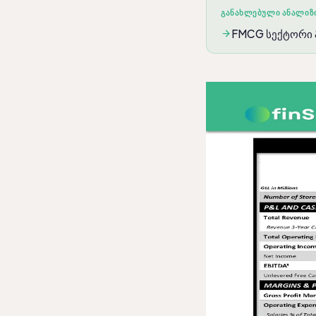
ᲒᲐᲜᲐᲮᲚᲔᲑᲣᲚᲘ ᲐᲜᲐᲚᲘᲖ
FMCG სექტორი &