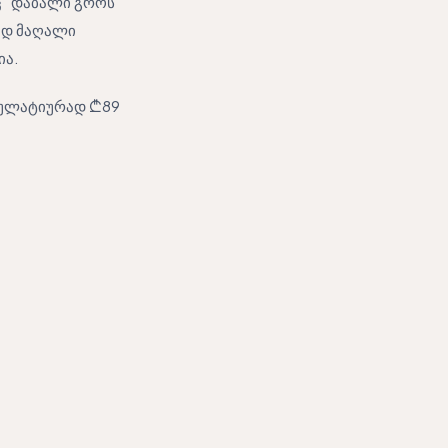
ც” დაბალი გროს
ად მაღალი
ია.
მულატიურად ₾89