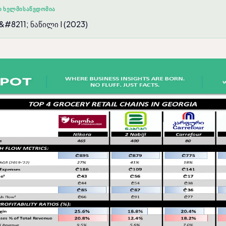
Ი ᲮᲔᲚᲛᲘᲡᲐᲬᲕᲓᲝᲛᲘᲐ
#8211; ნაწილი I (2023)